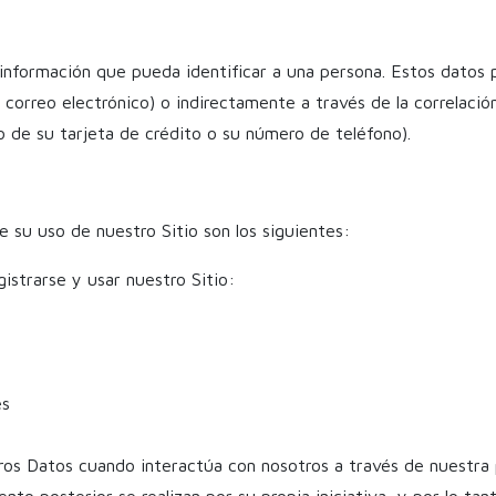
nformación que pueda identificar a una persona. Estos datos 
correo electrónico) o indirectamente a través de la correlació
o de su tarjeta de crédito o su número de teléfono).
 su uso de nuestro Sitio son los siguientes:
gistrarse y usar nuestro Sitio:
es
ros Datos cuando interactúa con nosotros a través de nuestra
ento posterior se realizan por su propia iniciativa, y por lo ta