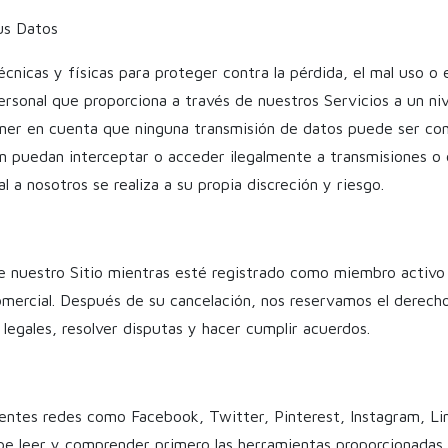
Sus Datos
icas y físicas para proteger contra la pérdida, el mal uso o e
Personal que proporciona a través de nuestros Servicios a un n
ner en cuenta que ninguna transmisión de datos puede ser compl
ón puedan interceptar o acceder ilegalmente a transmisiones o
 a nosotros se realiza a su propia discreción y riesgo.
e nuestro Sitio mientras esté registrado como miembro activ
mercial. Después de su cancelación, nos reservamos el derecho
 legales, resolver disputas y hacer cumplir acuerdos.
entes redes como Facebook, Twitter, Pinterest, Instagram, Lin
be leer y comprender primero las herramientas proporcionadas