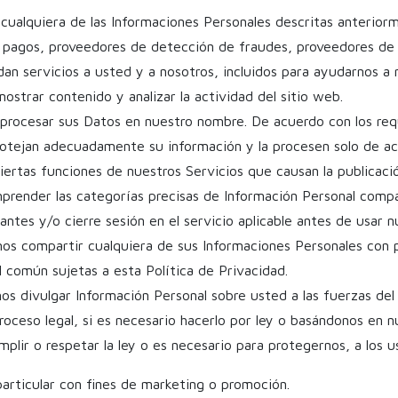
cualquiera de las Informaciones Personales descritas anterior
e pagos, proveedores de detección de fraudes, proveedores de 
an servicios a usted y a nosotros, incluidos para ayudarnos a
ostrar contenido y analizar la actividad del sitio web.
rocesar sus Datos en nuestro nombre. De acuerdo con los requ
rotejan adecuadamente su información y la procesen solo de ac
iertas funciones de nuestros Servicios que causan la publicaci
mprender las categorías precisas de Información Personal compar
antes y/o cierre sesión en el servicio aplicable antes de usar nu
s compartir cualquiera de sus Informaciones Personales con p
l común sujetas a esta Política de Privacidad.
os divulgar Información Personal sobre usted a las fuerzas del 
roceso legal, si es necesario hacerlo por ley o basándonos en 
mplir o respetar la ley o es necesario para protegernos, a los u
particular con fines de marketing o promoción.