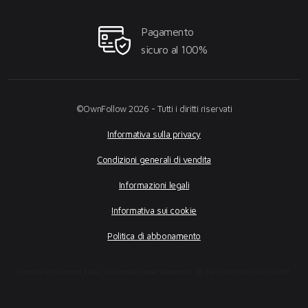
Pagamento
sicuro al 100%
©OwnFollow 2026 - Tutti i diritti riservati
Informativa sulla privacy
Condizioni generali di vendita
Informazioni legali
Informativa sui cookie
Politica di abbonamento
Ondoxa Ltd
Ground Floor, 14 Parnell Street
Waterford, IE, X91 DW0H
IE 3920091PH