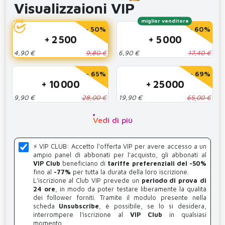
Visualizzaioni VIP
miglior venditore
- 50%
- 60%
+ 2 500
+ 5 000
4,90 €
9,80 €
6,90 €
17,40 €
- 65%
- 69%
+ 10 000
+ 25 000
9,90 €
28,00 €
19,90 €
65,00 €
Vedi di più
⚡️ VIP CLUB: Accetto l'offerta VIP per avere accesso a un
ampio panel di abbonati per l'acquisto, gli abbonati al
VIP Club
beneficiano di
tariffe preferenziali del -50%
fino al
-77%
per tutta la durata della loro iscrizione.
L'iscrizione al Club VIP prevede un
periodo di prova di
24 ore
, in modo da poter testare liberamente la qualità
dei follower forniti. Tramite il modulo presente nella
scheda
Unsubscribe
, è possibile, se lo si desidera,
interrompere l'iscrizione al
VIP Club
in qualsiasi
momento.