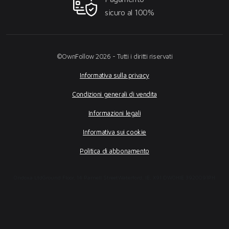
sicuro al 100%
©OwnFollow 2026 - Tutti i diritti riservati
Informativa sulla privacy
Condizioni generali di vendita
Informazioni legali
Informativa sui cookie
Politica di abbonamento
Ondoxa Ltd
Ground Floor, 14 Parnell Street
Waterford, IE, X91 DW0H
IE 3920091PH