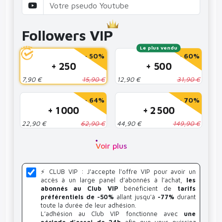
Followers VIP
Le plus vendu
- 50%
- 60%
+ 250
+ 500
7,90 €
15,90 €
12,90 €
31,90 €
- 64%
- 70%
+ 1 000
+ 2 500
22,90 €
62,90 €
44,90 €
149,90 €
Voir plus
⚡️ CLUB VIP : J'accepte l'offre VIP pour avoir un
accès à un large panel d’abonnés à l’achat,
les
abonnés au Club VIP
bénéficient de
tarifs
préférentiels de -50%
allant jusqu'à
-77%
durant
toute la durée de leur adhésion.
L’adhésion au Club VIP fonctionne avec
une