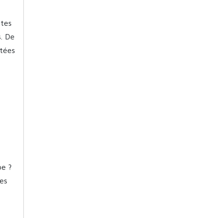
ntes
s. De
ptées
be ?
es