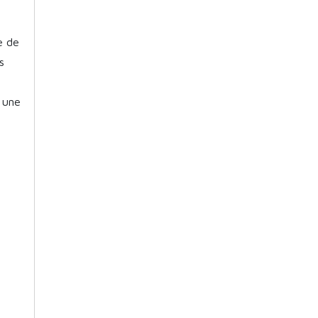
e de
s
i une