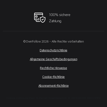
100% sichere
Zahlung
©OwnFollow 2026 - Alle Rechte vorbehalten
Datenschutzrichtlinie
Allgemeine Geschäftsbedingungen
Rechtliche Hinweise
Cookie-Richtlinie
Abonnement-Richtlinie
Ondoxa Ltd
Ground Floor, 14 Parnell Street
Waterford, IE, X91 DW0H
IE 3920091PH