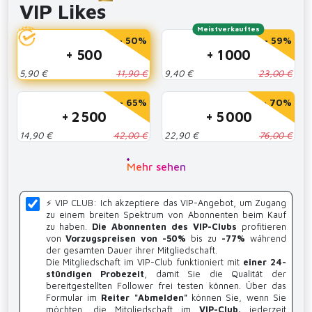
VIP Likes
Meistverkauftes
- 50%
- 59%
+ 500
+ 1 000
5,90 €
11,90 €
9,40 €
23,00 €
- 65%
- 70%
+ 2 500
+ 5 000
14,90 €
42,00 €
22,90 €
76,00 €
Mehr sehen
⚡️ VIP CLUB: Ich akzeptiere das VIP-Angebot, um Zugang
zu einem breiten Spektrum von Abonnenten beim Kauf
zu haben.
Die Abonnenten des VIP-Clubs
profitieren
von
Vorzugspreisen von -50%
bis zu
-77%
während
der gesamten Dauer ihrer Mitgliedschaft.
Die Mitgliedschaft im VIP-Club funktioniert mit
einer 24-
stündigen Probezeit
, damit Sie die Qualität der
bereitgestellten Follower frei testen können. Über das
Formular im
Reiter "Abmelden"
können Sie, wenn Sie
möchten, die Mitgliedschaft im
VIP-Club.
jederzeit