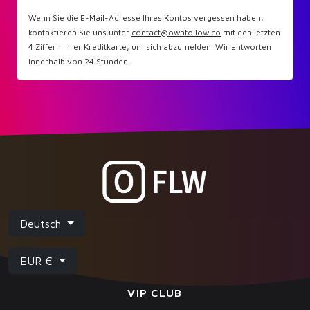
Wenn Sie die E-Mail-Adresse Ihres Kontos vergessen haben,
kontaktieren Sie uns unter
contact@ownfollow.co
mit den letzten
4 Ziffern Ihrer Kreditkarte, um sich abzumelden. Wir antworten
innerhalb von 24 Stunden.
Deutsch
EUR €
VIP CLUB