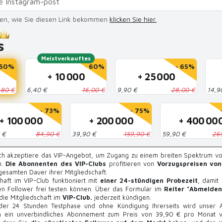
sen, wie Sie diesen Link bekommen
klicken Sie hier.
s
Meistverkauftes
 50%
- 60%
- 65%
+ 10 000
+ 25 000
,80 €
6,40 €
16,00 €
9,90 €
28,00 €
14,9
- 73%
- 75%
+ 100 000
+ 200 000
+ 400 00
 €
84,90 €
39,90 €
159,90 €
59,90 €
26
Ich akzeptiere das VIP-Angebot, um Zugang zu einem breiten Spektrum 
n.
Die Abonnenten des VIP-Clubs
profitieren von
Vorzugspreisen vo
esamten Dauer ihrer Mitgliedschaft.
chaft im VIP-Club funktioniert mit
einer 24-stündigen Probezeit
, damit 
ten Follower frei testen können. Über das Formular im
Reiter "Abmelden
die Mitgliedschaft im
VIP-Club.
jederzeit kündigen.
der 24 Stunden Testphase und ohne Kündigung Ihrerseits wird unser
in ein unverbindliches Abonnement zum Preis von 39,90 € pro Monat ve