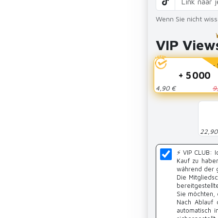
Wenn Sie nicht wis
VIP View
-
+ 5 000
4,90 €
9
22,90
⚡️ VIP CLUB: 
Kauf zu habe
während der g
Die Mitglieds
bereitgestell
Sie möchten, 
Nach Ablauf 
automatisch 