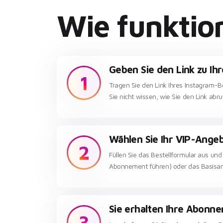
Wie funktion
Geben Sie den Link zu Ih
1
Tragen Sie den Link Ihres Instagram-B
Sie nicht wissen, wie Sie den Link ab
Wählen Sie Ihr VIP-Ange
2
Füllen Sie das Bestellformular aus un
Abonnement führen) oder das Basisa
Sie erhalten Ihre Abonn
3