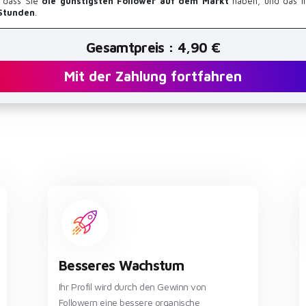
t, dass Sie
die günstigsten Follower auf dem Markt
haben, und das i
Stunden
.
Gesamtpreis : 4,90 €
Mit der Zahlung fortfahren
Besseres Wachstum
Ihr Profil wird durch den Gewinn von
Followern eine bessere organische