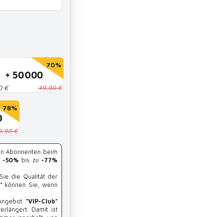
- 70%
+ 50 000
0 €
49,90 €
- 78%
0
9,90 €
von Abonnenten beim
n -50%
bis zu
-77%
Sie die Qualität der
"
können Sie, wenn
 Angebot
"VIP-Club"
rlängert. Damit ist