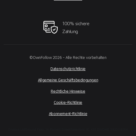
100% sichere
Zahlung
©OwnFollow 2026 - Alle Rechte vorbehalten
Datenschutzrichtlinie
Allgemeine Geschäftsbedingungen
Rechtliche Hinweise
Cookie-Richtlinie
Abonnement-Richtlinie
Ondoxa Ltd
Ground Floor, 14 Parnell Street
Waterford, IE, X91 DW0H
IE 3920091PH