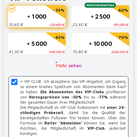
Meistverkauftes
- 55%
- 60%
+ 1 000
+ 2 500
10,60 €
23,60 €
23,60 €
59,00 €
- 65%
- 70%
+ 5 000
+ 10 000
41,30 €
118,00 €
70,80 €
236,00 €
Mehr sehen
⚡️ VIP CLUB: Ich akzeptiere das VIP-Angebot, um Zugang
zu einem breiten Spektrum von Abonnenten beim Kauf
zu haben.
Die Abonnenten des VIP-Clubs
profitieren
von
Vorzugspreisen von -50%
bis zu
-77%
während
der gesamten Dauer ihrer Mitgliedschaft.
Die Mitgliedschaft im VIP-Club funktioniert mit
einer 24-
stündigen Probezeit
, damit Sie die Qualität der
bereitgestellten Follower frei testen können. Über das
Formular im
Reiter "Abmelden"
können Sie, wenn Sie
möchten, die Mitgliedschaft im
VIP-Club.
jederzeit
kündigen.